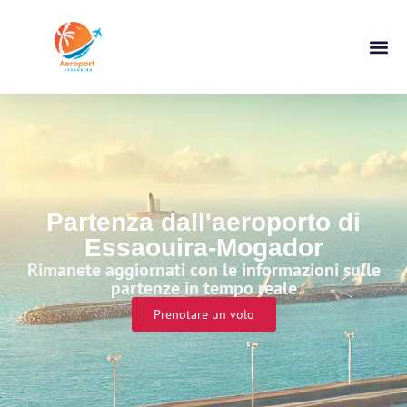
Partenza
Partenza dall'aeroporto di
Essaouira-Mogador
Rimanete aggiornati con le informazioni sulle
partenze in tempo reale
Prenotare un volo