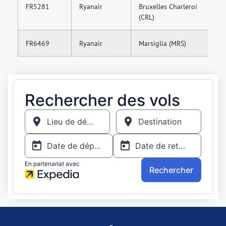
FR5281
Ryanair
Bruxelles Charleroi
17
(CRL)
FR6469
Ryanair
Marsiglia (MRS)
20